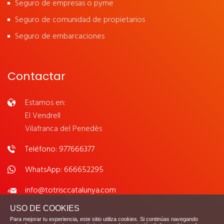
Seguro de empresas o pyme
Seguro de comunidad de propietarios
Seguro de embarcaciones
Contactar
Estamos en:
El Vendrell
Vilafranca del Penedès
Teléfono: 977666377
WhatsApp: 666652295
info@totrisccatalunya.com
USO DE COOKIES
Para mejorar tu experiencia, este sitio utiliza cookies. Si continúas navegando