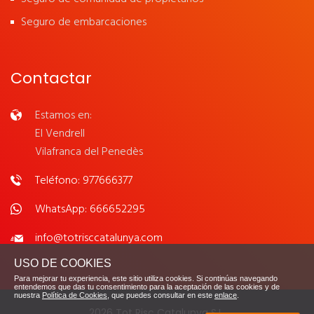
Seguro de embarcaciones
Contactar
Estamos en:
El Vendrell
Vilafranca del Penedès
Teléfono: 977666377
WhatsApp: 666652295
info@totrisccatalunya.com
USO DE COOKIES
Para mejorar tu experiencia, este sitio utiliza cookies. Si continúas navegando
entendemos que das tu consentimiento para la aceptación de las cookies y de
nuestra
Política de Cookies
, que puedes consultar en este
enlace
.
2026 Tot Risc Catalunya S.L.